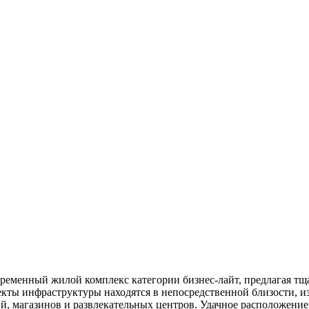
еменный жилой комплекс категории бизнес-лайт, предлагая тща
ъекты инфраструктуры находятся в непосредственной близости, и
й, магазинов и развлекательных центров. Удачное расположени