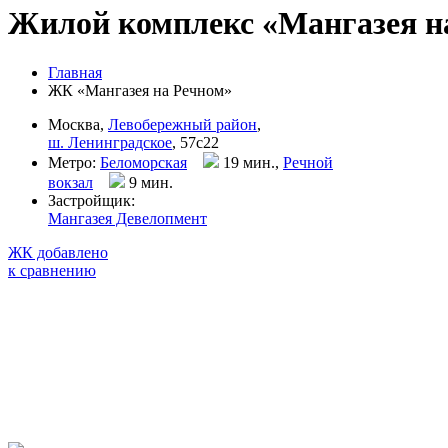
Жилой комплекс «Мангазея н
Главная
ЖК «Мангазея на Речном»
Москва,
Левобережный район
,
ш. Ленинградское
, 57с22
Метро:
Беломорская
19 мин.,
Речной
вокзал
9 мин
.
Застройщик:
Мангазея Девелопмент
ЖК добавлено
к сравнению