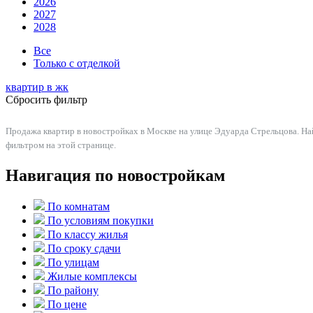
2026
2027
2028
Все
Только с отделкой
квартир в
жк
Сбросить фильтр
Продажа квартир в новостройках в Москве на улице Эдуарда Стрельцова. На
фильтром на этой странице.
Навигация по новостройкам
По комнатам
По условиям покупки
По классу жилья
По сроку сдачи
По улицам
Жилые комплексы
По району
По цене