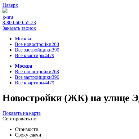
Наверх
g-n
ru
8-800-600-55-23
Заказать звонок
Москва
Все новостройки
268
Все застройщики
390
Все квартиры
4479
Москва
Все новостройки
268
Все застройщики
390
Все квартиры
4479
Новостройки (ЖК) на улице Эд
Показать на карте
Сортировать по:
Стоимости
Сроку сдачи