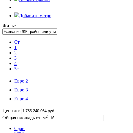
Добавить метро
Жилье
Ст
1
2
3
4
5+
Евро 2
Евро 3
Евро 4
Цена до:
2
Общая площадь от:
м
Сдан