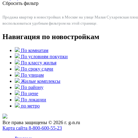
Сбросить фильтр
Продажа квартир в новостройках в Москве на улице Малая Сухаревская площ
воспользоваться удобным фильтром на этой странице.
Навигация по новостройкам
По комнатам
По условиям покупки
По классу жилья
По сроку сдачи
По улицам
Жилые комплексы
По району
По цене
По локации
по метро
Все права защищены © 2026 г. g-n.ru
Карта сайта
8-800-600-55-23