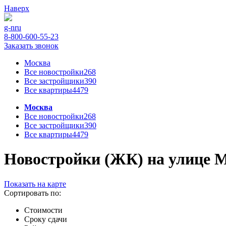
Наверх
g-n
ru
8-800-600-55-23
Заказать звонок
Москва
Все новостройки
268
Все застройщики
390
Все квартиры
4479
Москва
Все новостройки
268
Все застройщики
390
Все квартиры
4479
Новостройки (ЖК) на улице М
Показать на карте
Сортировать по:
Стоимости
Сроку сдачи