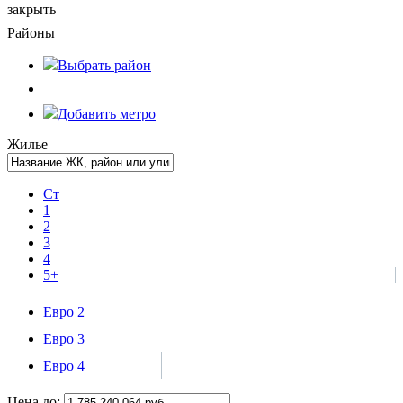
закрыть
Районы
Выбрать
район
Добавить метро
Жилье
Ст
1
2
3
4
5+
Евро 2
Евро 3
Евро 4
Цена до: