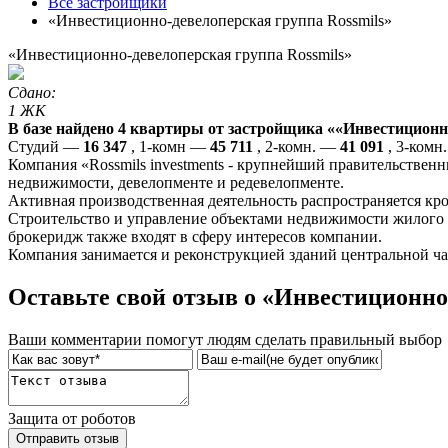
Все застройщики
«Инвестиционно-девелоперская группа Rossmils»
«Инвестиционно-девелоперская группа Rossmils»
Сдано:
1 ЖК
В базе найдено 4 квартиры от застройщика ««Инвестиционно
Студий —
16 347
, 1-комн —
45 711
, 2-комн. —
41 091
, 3-комн
Компания «Rossmils investments - крупнейший правительстве
недвижимости, девелопменте и редевелопменте.
Активная производственная деятельность распространяется кр
Строительство и управление объектами недвижимости жилого 
брокеридж также входят в сферу интересов компании.
Компания занимается и реконструкцией зданий центральной ча
Оставьте свой отзыв о «Инвестиционно
Ваши комментарии помогут людям сделать правильный выбор
Защита от роботов
Отправить отзыв