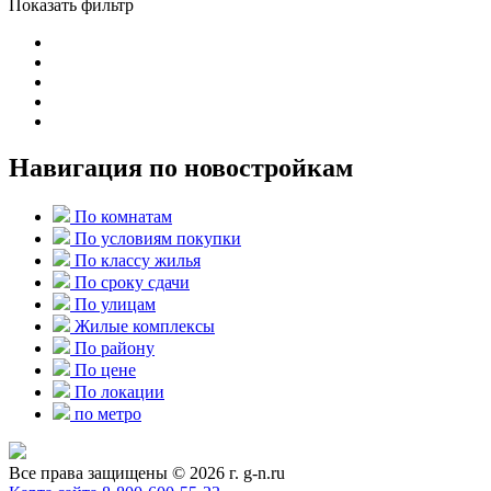
Показать фильтр
Навигация по новостройкам
По комнатам
По условиям покупки
По классу жилья
По сроку сдачи
По улицам
Жилые комплексы
По району
По цене
По локации
по метро
Все права защищены © 2026 г. g-n.ru