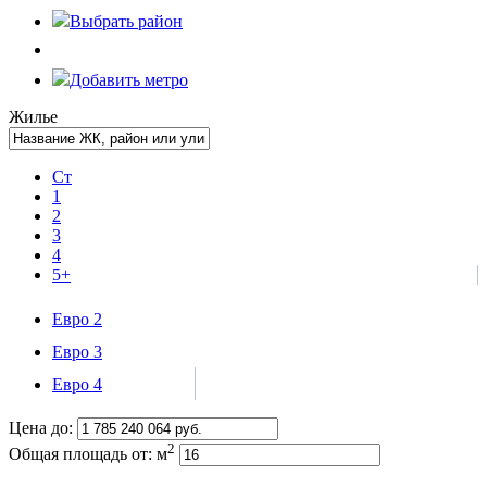
Выбрать
район
Добавить метро
Жилье
Ст
1
2
3
4
5+
Евро 2
Евро 3
Евро 4
Цена до:
2
Общая площадь от:
м