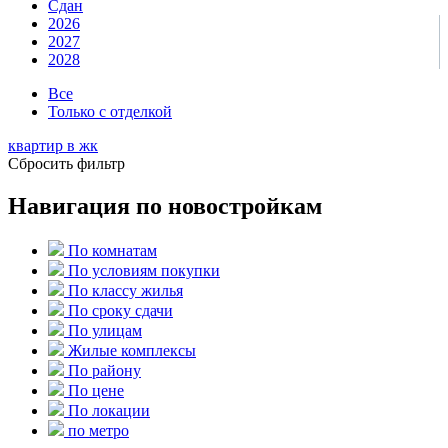
Сдан
2026
2027
2028
Все
Только с отделкой
квартир в
жк
Сбросить фильтр
Навигация по новостройкам
По комнатам
По условиям покупки
По классу жилья
По сроку сдачи
По улицам
Жилые комплексы
По району
По цене
По локации
по метро