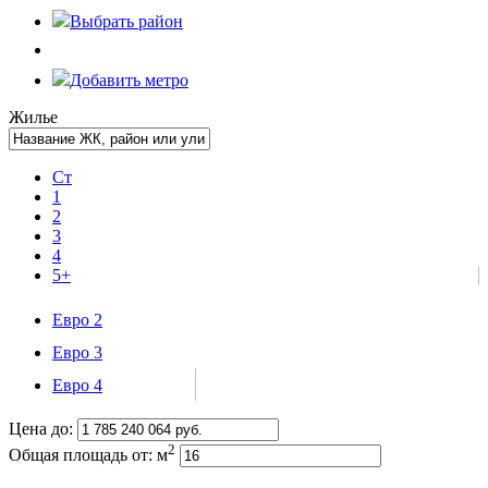
Выбрать
район
Добавить метро
Жилье
Ст
1
2
3
4
5+
Евро 2
Евро 3
Евро 4
Цена до:
2
Общая площадь от:
м