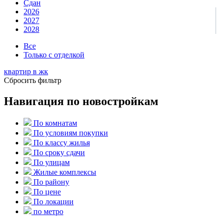
Сдан
2026
2027
2028
Все
Только с отделкой
квартир в
жк
Сбросить фильтр
Навигация по новостройкам
По комнатам
По условиям покупки
По классу жилья
По сроку сдачи
По улицам
Жилые комплексы
По району
По цене
По локации
по метро