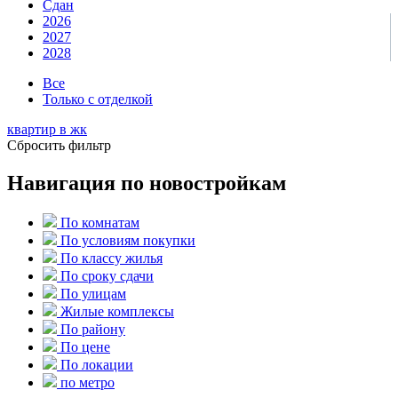
Сдан
2026
2027
2028
Все
Только с отделкой
квартир в
жк
Сбросить фильтр
Навигация по новостройкам
По комнатам
По условиям покупки
По классу жилья
По сроку сдачи
По улицам
Жилые комплексы
По району
По цене
По локации
по метро