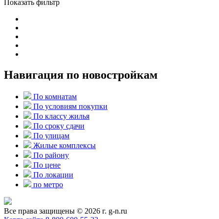
Показать фильтр
Навигация по новостройкам
По комнатам
По условиям покупки
По классу жилья
По сроку сдачи
По улицам
Жилые комплексы
По району
По цене
По локации
по метро
Все права защищены © 2026 г. g-n.ru