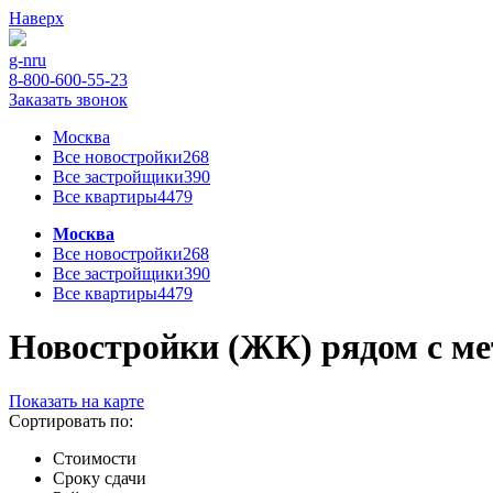
Наверх
g-n
ru
8-800-600-55-23
Заказать звонок
Москва
Все новостройки
268
Все застройщики
390
Все квартиры
4479
Москва
Все новостройки
268
Все застройщики
390
Все квартиры
4479
Новостройки (ЖК) рядом с мет
Показать на карте
Сортировать по:
Стоимости
Сроку сдачи