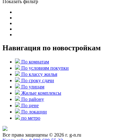
Показать фильтр
Навигация по новостройкам
По комнатам
По условиям покупки
По классу жилья
По сроку сдачи
По улицам
Жилые комплексы
По району
По цене
По локации
по метро
Все права защищены © 2026 г. g-n.ru