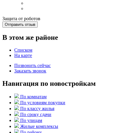
Защита от роботов
Отправить отзыв
В этом же районе
Списком
На карте
Позвонить сейчас
Заказать звонок
Навигация по новостройкам
По комнатам
По условиям покупки
По классу жилья
По сроку сдачи
По улицам
Жилые комплексы
По району