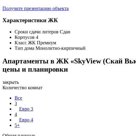
Получите презентацию объекта
Характеристики ЖК
Сроки сдачи литеров
Сдан
Корпусов
4
Класс ЖК
Премиум
Тип дома
Монолитно-кирпичный
Апартаменты в ЖК «SkyView (Скай Вь
цены и планировки
закрыть
Количество комнат
Все
3
Евро 3
4
Евро 4
5+
Общая площадь