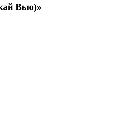
кай Вью)»