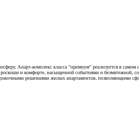
феру. Апарт-комплекс класса "премиум" реализуется в самом ц
в роскоши и комфорте, насыщенной событиями и безмятежной, с
ировочными решениями жилых апартаментов, позволяющими сфо