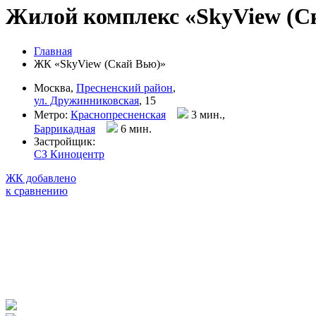
Жилой комплекс «SkyView (С
Главная
ЖК «SkyView (Скай Вью)»
Москва,
Пресненский район
,
ул. Дружинниковская
, 15
Метро:
Краснопресненская
3 мин.,
Баррикадная
6 мин
.
Застройщик:
СЗ Киноцентр
ЖК добавлено
к сравнению