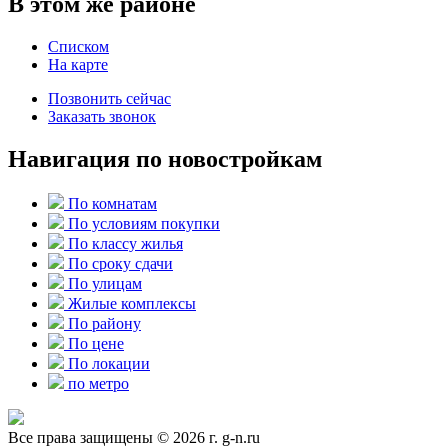
В этом же районе
Списком
На карте
Позвонить сейчас
Заказать звонок
Навигация по новостройкам
По комнатам
По условиям покупки
По классу жилья
По сроку сдачи
По улицам
Жилые комплексы
По району
По цене
По локации
по метро
Все права защищены © 2026 г. g-n.ru