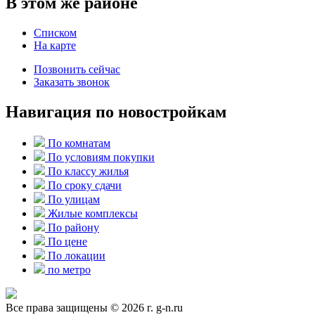
В этом же районе
Списком
На карте
Позвонить сейчас
Заказать звонок
Навигация по новостройкам
По комнатам
По условиям покупки
По классу жилья
По сроку сдачи
По улицам
Жилые комплексы
По району
По цене
По локации
по метро
Все права защищены © 2026 г. g-n.ru