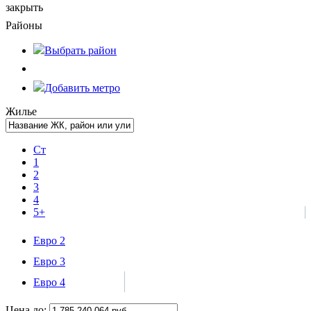
закрыть
Районы
Выбрать
район
Добавить метро
Жилье
Ст
1
2
3
4
5+
Евро 2
Евро 3
Евро 4
Цена до: