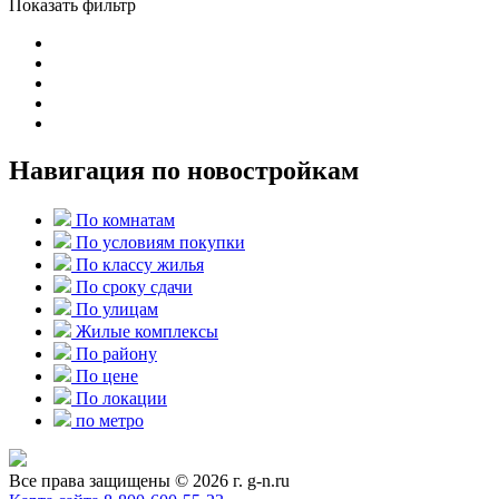
Показать фильтр
Навигация по новостройкам
По комнатам
По условиям покупки
По классу жилья
По сроку сдачи
По улицам
Жилые комплексы
По району
По цене
По локации
по метро
Все права защищены © 2026 г. g-n.ru