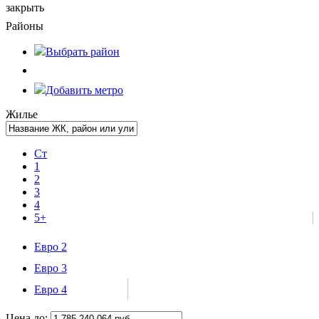
закрыть
Районы
Выбрать
район
Добавить метро
Жилье
Ст
1
2
3
4
5+
Евро 2
Евро 3
Евро 4
Цена до: