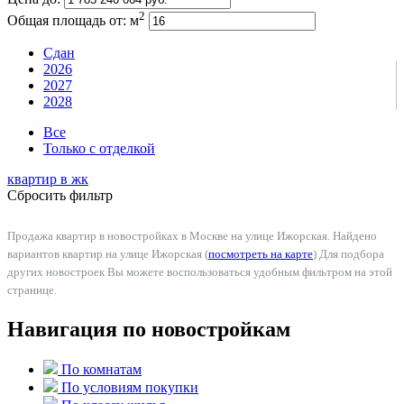
2
Общая площадь от:
м
Сдан
2026
2027
2028
Все
Только с отделкой
квартир в
жк
Сбросить фильтр
Продажа квартир в новостройках в Москве на улице Ижорская. Найдено
вариантов квартир на улице Ижорская (
посмотреть на карте
) Для подбора
других новостроек Вы можете воспользоваться удобным фильтром на этой
странице.
Навигация по новостройкам
По комнатам
По условиям покупки