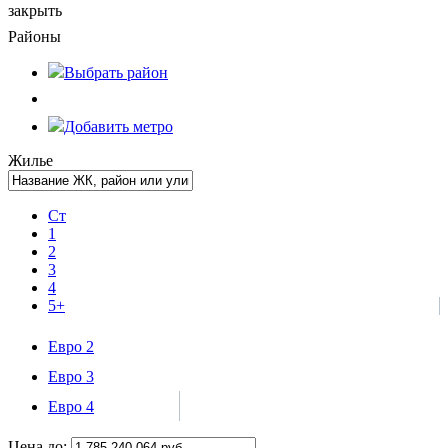
закрыть
Районы
Выбрать
район
Добавить метро
Жилье
Ст
1
2
3
4
5+
Евро 2
Евро 3
Евро 4
Цена до: