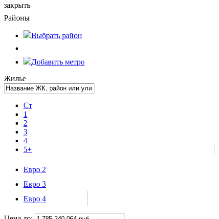
закрыть
Районы
Выбрать
район
Добавить метро
Жилье
Ст
1
2
3
4
5+
Евро 2
Евро 3
Евро 4
Цена до: