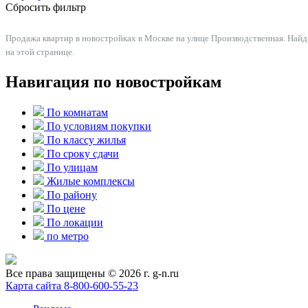
Сбросить фильтр
Продажа квартир в новостройках в Москве на улице Производственная. Найд
на этой странице.
Навигация по новостройкам
По комнатам
По условиям покупки
По классу жилья
По сроку сдачи
По улицам
Жилые комплексы
По району
По цене
По локации
по метро
Все права защищены © 2026 г. g-n.ru
Карта сайта
8-800-600-55-23