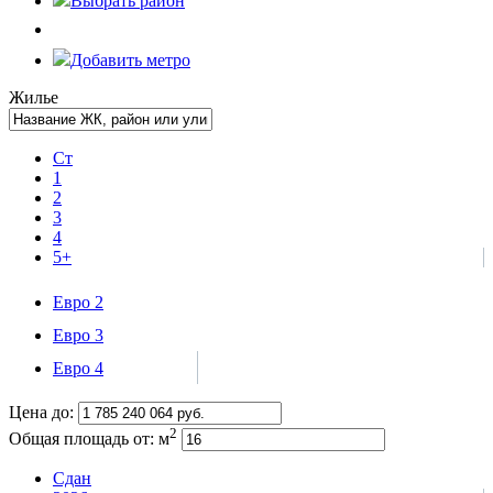
Выбрать
район
Добавить метро
Жилье
Ст
1
2
3
4
5+
Евро 2
Евро 3
Евро 4
Цена до:
2
Общая площадь от:
м
Сдан