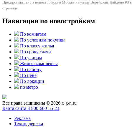
Продажа квартир в новостройках в Москве на улице Верейская. Найдено 93 в
странице.
Навигация по новостройкам
По комнатам
По условиям покупки
По классу жилья
По сроку сдачи
По улицам
Жилые комплексы
По району
По цене
По локации
по метро
Все права защищены © 2026 г. g-n.ru
Карта сайта
8-800-600-55-23
Реклама
Техподдержка