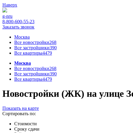
Наверх
g-n
ru
8-800-600-55-23
Заказать звонок
Москва
Все новостройки
268
Все застройщики
390
Все квартиры
4479
Москва
Все новостройки
268
Все застройщики
390
Все квартиры
4479
Новостройки (ЖК) на улице Зо
Показать на карте
Сортировать по:
Стоимости
Сроку сдачи