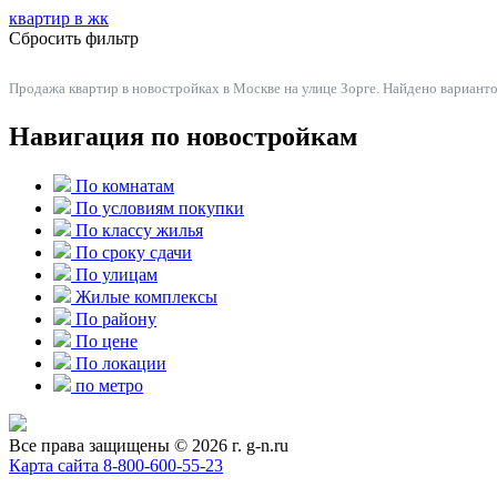
квартир в
жк
Сбросить фильтр
Продажа квартир в новостройках в Москве на улице Зорге. Найдено вариантов
Навигация по новостройкам
По комнатам
По условиям покупки
По классу жилья
По сроку сдачи
По улицам
Жилые комплексы
По району
По цене
По локации
по метро
Все права защищены © 2026 г. g-n.ru
Карта сайта
8-800-600-55-23