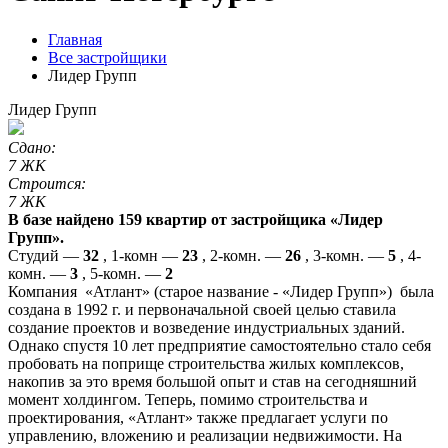
Главная
Все застройщики
Лидер Групп
Лидер Групп
Сдано:
7 ЖК
Строится:
7 ЖК
В базе найдено 159 квартир от застройщика «Лидер
Групп».
Студий —
32
, 1-комн —
23
, 2-комн. —
26
, 3-комн. —
5
, 4-
комн. —
3
, 5-комн. —
2
Компания «Атлант» (старое название - «Лидер Групп») была
создана в 1992 г. и первоначальной своей целью ставила
создание проектов и возведение индустриальных зданий.
Однако спустя 10 лет предприятие самостоятельно стало себя
пробовать на поприще строительства жилых комплексов,
накопив за это время большой опыт и став на сегодняшний
момент холдингом. Теперь, помимо строительства и
проектирования, «Атлант» также предлагает услуги по
управлению, вложению и реализации недвижимости. На