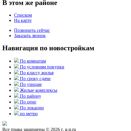
В этом же районе
Списком
На карте
Позвонить сейчас
Заказать звонок
Навигация по новостройкам
По комнатам
По условиям покупки
По классу жилья
По сроку сдачи
По улицам
Жилые комплексы
По району
По цене
По локации
по метро
Все права защищены © 2026 г. g-n.ru