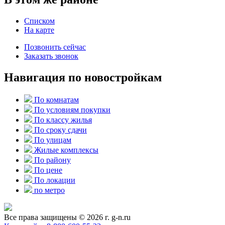
Списком
На карте
Позвонить сейчас
Заказать звонок
Навигация по новостройкам
По комнатам
По условиям покупки
По классу жилья
По сроку сдачи
По улицам
Жилые комплексы
По району
По цене
По локации
по метро
Все права защищены © 2026 г. g-n.ru