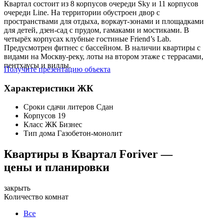
Квартал состоит из 8 корпусов очереди Sky и 11 корпусов
очереди Line. На территории обустроен двор с
пространствами для отдыха, воркаут-зонами и площадками
для детей, дзен-сад с прудом, гамаками и мостиками. В
четырёх корпусах клубные гостиные Friend’s Lab.
Предусмотрен фитнес с бассейном. В наличии квартиры с
видами на Москву-реку, лоты на втором этаже с террасами,
пентхаусы и виллы.
Получите презентацию объекта
Характеристики ЖК
Сроки сдачи литеров
Сдан
Корпусов
19
Класс ЖК
Бизнес
Тип дома
Газобетон-монолит
Квартиры в Квартал Foriver —
цены и планировки
закрыть
Количество комнат
Все