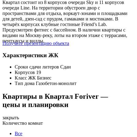
Квартал состоит из 8 корпусов очереди Sky и 11 корпусов
очереди Line. На территории обустроен двор с
пространствами для отдыха, воркаут-зонами и площадками
для детей, дзен-сад с прудом, гамаками и мостиками. В
четырёх корпусах клубные гостиные Friend’s Lab.
Предусмотрен фитнес с бассейном. В наличии квартиры с
видами на Москву-реку, лоты на втором этаже с террасами,
пентхаусы и виллы.
Получите презентацию объекта
Характеристики ЖК
Сроки сдачи литеров
Сдан
Корпусов
19
Класс ЖК
Бизнес
Тип дома
Газобетон-монолит
Квартиры в Квартал Foriver —
цены и планировки
закрыть
Количество комнат
Все