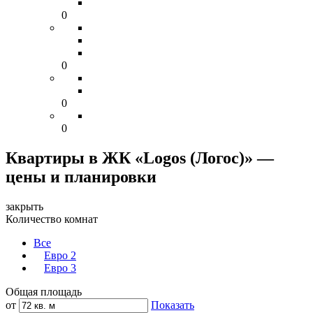
0
0
0
0
Квартиры в ЖК «Logos (Логос)» —
цены и планировки
закрыть
Количество комнат
Все
Евро 2
Евро 3
Общая площадь
от
Показать