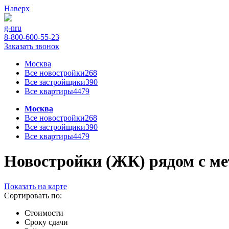
Наверх
g-n
ru
8-800-600-55-23
Заказать звонок
Москва
Все новостройки
268
Все застройщики
390
Все квартиры
4479
Москва
Все новостройки
268
Все застройщики
390
Все квартиры
4479
Новостройки (ЖК) рядом с ме
Показать на карте
Сортировать по:
Стоимости
Сроку сдачи