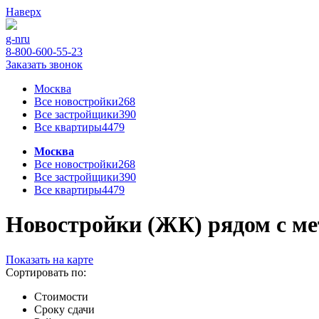
Наверх
g-n
ru
8-800-600-55-23
Заказать звонок
Москва
Все новостройки
268
Все застройщики
390
Все квартиры
4479
Москва
Все новостройки
268
Все застройщики
390
Все квартиры
4479
Новостройки (ЖК) рядом с ме
Показать на карте
Сортировать по:
Стоимости
Сроку сдачи