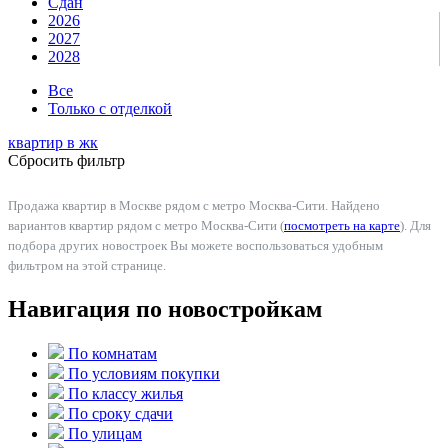
Сдан
2026
2027
2028
Все
Только с отделкой
квартир в
жк
Сбросить фильтр
Продажа квартир в Москве рядом с метро Москва-Сити. Найдено
вариантов квартир рядом с метро Москва-Сити (
посмотреть на карте
). Для
подбора других новостроек Вы можете воспользоваться удобным
фильтром на этой странице.
Навигация по новостройкам
По комнатам
По условиям покупки
По классу жилья
По сроку сдачи
По улицам