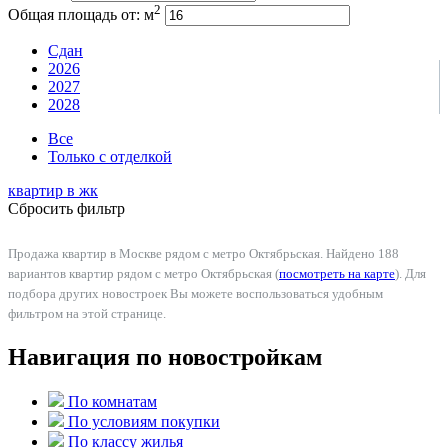
2
Общая площадь от:
м
Сдан
2026
2027
2028
Все
Только с отделкой
квартир в
жк
Сбросить фильтр
Продажа квартир в Москве рядом с метро Октябрьская. Найдено 188
вариантов квартир рядом с метро Октябрьская (
посмотреть на карте
). Для
подбора других новостроек Вы можете воспользоваться удобным
фильтром на этой странице.
Навигация по новостройкам
По комнатам
По условиям покупки
По классу жилья