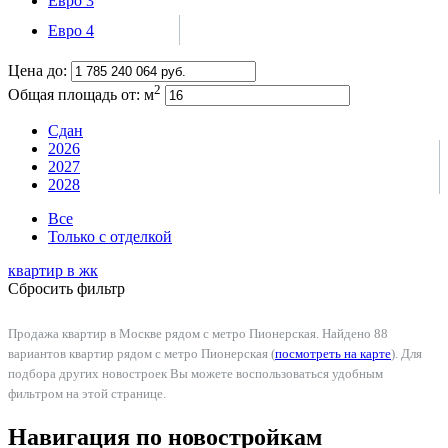
Евро 3
Евро 4
Цена до:
2
Общая площадь от:
м
Сдан
2026
2027
2028
Все
Только с отделкой
квартир в
жк
Сбросить фильтр
Продажа квартир в Москве рядом с метро Пионерская. Найдено 88
вариантов квартир рядом с метро Пионерская (
посмотреть на карте
). Для
подбора других новостроек Вы можете воспользоваться удобным
фильтром на этой странице.
Навигация по новостройкам