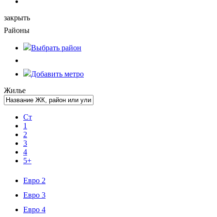
закрыть
Районы
Выбрать
район
Добавить метро
Жилье
Ст
1
2
3
4
5+
Евро 2
Евро 3
Евро 4