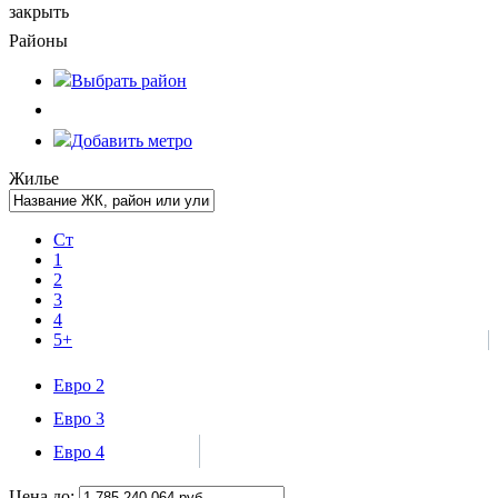
закрыть
Районы
Выбрать
район
Добавить метро
Жилье
Ст
1
2
3
4
5+
Евро 2
Евро 3
Евро 4
Цена до: