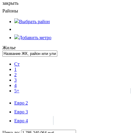
закрыть
Районы
Выбрать
район
Добавить метро
Жилье
Ст
1
2
3
4
5+
Евро 2
Евро 3
Евро 4
Цена до: