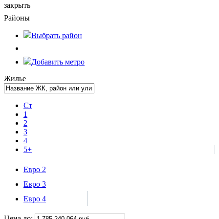
закрыть
Районы
Выбрать
район
Добавить метро
Жилье
Ст
1
2
3
4
5+
Евро 2
Евро 3
Евро 4
Цена до: