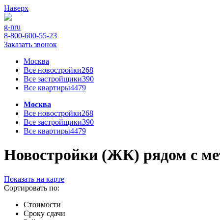
Наверх
g-n
ru
8-800-600-55-23
Заказать звонок
Москва
Все новостройки
268
Все застройщики
390
Все квартиры
4479
Москва
Все новостройки
268
Все застройщики
390
Все квартиры
4479
Новостройки (ЖК) рядом с ме
Показать на карте
Сортировать по:
Стоимости
Сроку сдачи