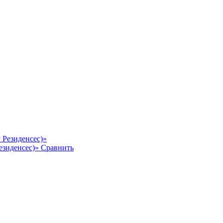
езиденсес)»
Сравнить