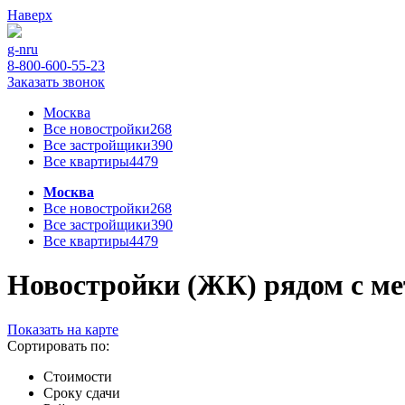
Наверх
g-n
ru
8-800-600-55-23
Заказать звонок
Москва
Все новостройки
268
Все застройщики
390
Все квартиры
4479
Москва
Все новостройки
268
Все застройщики
390
Все квартиры
4479
Новостройки (ЖК) рядом с ме
Показать на карте
Сортировать по:
Стоимости
Сроку сдачи