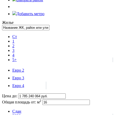
Добавить метро
Жилье
Ст
1
2
3
4
5+
Евро 2
Евро 3
Евро 4
Цена до:
2
Общая площадь от:
м
Сдан