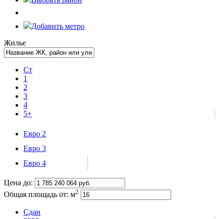
Добавить метро
Жилье
Ст
1
2
3
4
5+
Евро 2
Евро 3
Евро 4
Цена до:
2
Общая площадь от:
м
Сдан