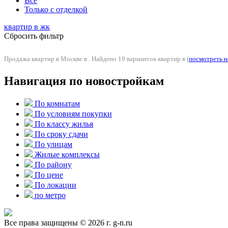
Все
Только с отделкой
квартир в
жк
Сбросить фильтр
Продажа квартир в Москве в . Найдено 19 вариантов квартир в (
посмотреть н
Навигация по новостройкам
По комнатам
По условиям покупки
По классу жилья
По сроку сдачи
По улицам
Жилые комплексы
По району
По цене
По локации
по метро
Все права защищены © 2026 г. g-n.ru