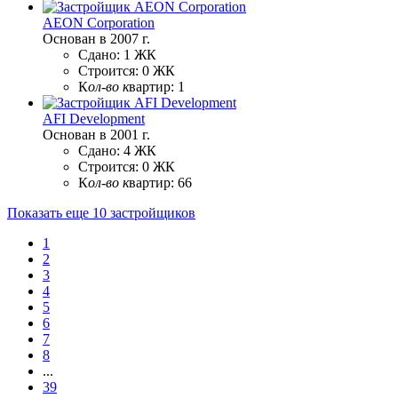
AEON Corporation
Основан в 2007 г.
Сдано:
1 ЖК
Строится:
0 ЖК
К
ол-во к
вартир:
1
AFI Development
Основан в 2001 г.
Сдано:
4 ЖК
Строится:
0 ЖК
К
ол-во к
вартир:
66
Показать еще 10 застройщиков
1
2
3
4
5
6
7
8
...
39