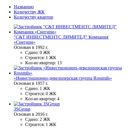
Названию
Количеству ЖК
Количеству квартир
"С&Т ИНВЕСТМЕНТС ЛИМИТЕД" Компания
«Снегири»
Основан в 1992 г.
Сдано:
0 ЖК
Строится:
1 ЖК
К
ол-во к
вартир:
13
«Инвестиционно-девелоперская группа Rossmils»
Основан в 1957 г.
Сдано:
1 ЖК
Строится:
0 ЖК
К
ол-во к
вартир:
4
3SGroup
Основан в 2016 г.
Сдано:
2 ЖК
Строится:
1 ЖК