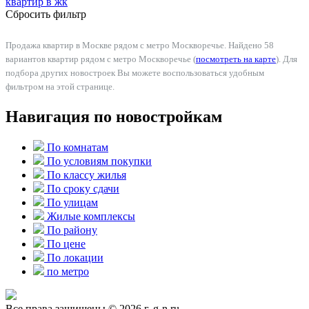
квартир в
жк
Сбросить фильтр
Продажа квартир в Москве рядом с метро Москворечье. Найдено 58
вариантов квартир рядом с метро Москворечье (
посмотреть на карте
). Для
подбора других новостроек Вы можете воспользоваться удобным
фильтром на этой странице.
Навигация по новостройкам
По комнатам
По условиям покупки
По классу жилья
По сроку сдачи
По улицам
Жилые комплексы
По району
По цене
По локации
по метро
Все права защищены © 2026 г. g-n.ru