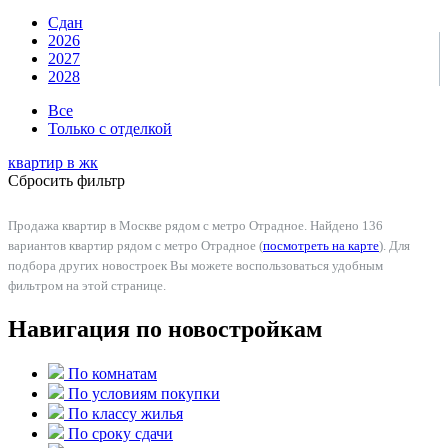
Сдан
2026
2027
2028
Все
Только с отделкой
квартир в
жк
Сбросить фильтр
Продажа квартир в Москве рядом с метро Отрадное. Найдено 136
вариантов квартир рядом с метро Отрадное (
посмотреть на карте
). Для
подбора других новостроек Вы можете воспользоваться удобным
фильтром на этой странице.
Навигация по новостройкам
По комнатам
По условиям покупки
По классу жилья
По сроку сдачи