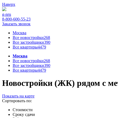
Наверх
g-n
ru
8-800-600-55-23
Заказать звонок
Москва
Все новостройки
268
Все застройщики
390
Все квартиры
4479
Москва
Все новостройки
268
Все застройщики
390
Все квартиры
4479
Новостройки (ЖК) рядом с ме
Показать на карте
Сортировать по:
Стоимости
Сроку сдачи